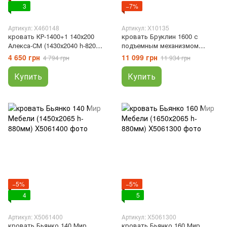
3
−7%
Артикул: X460148
Артикул: X10135
кровать КР-1400+1 140х200
кровать Бруклин 1600 с
Алекса-СМ (1430х2040 h-820мм
подъемным механизмом
)
(1690х2052 h-878мм) Мебель-
4 650 грн
11 099 грн
4 794 грн
11 934 грн
Сервис , Основа под матрас с
подъемником, 2052, 1690, 878
Купить
Купить
−5%
−5%
4
5
Артикул: X5061400
Артикул: X5061300
кровать Бьянко 140 Мир
кровать Бьянко 160 Мир