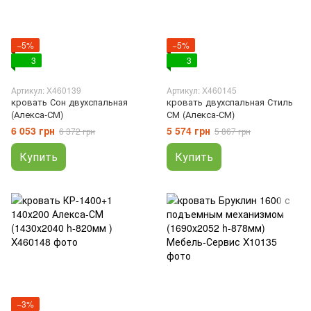
−5%
−5%
3
3
Артикул: X460139
Артикул: X460145
кровать Сон двухспальная
кровать двухспальная Стиль
(Алекса-СМ)
СМ (Алекса-СМ)
6 053 грн
5 574 грн
6 372 грн
5 867 грн
Купить
Купить
−3%