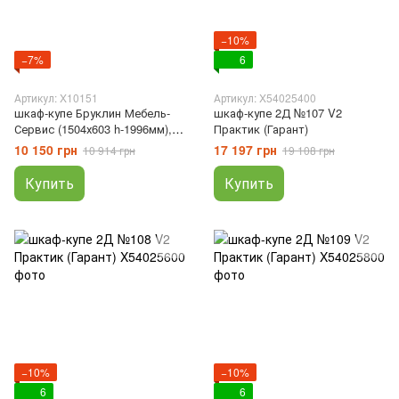
−10%
−7%
6
Артикул: X10151
Артикул: X54025400
шкаф-купе Бруклин Мебель-
шкаф-купе 2Д №107 V2
Сервис (1504х603 h-1996мм),
Практик (Гарант)
603, 1504, 1996
10 150 грн
17 197 грн
10 914 грн
19 108 грн
Купить
Купить
−10%
−10%
6
6