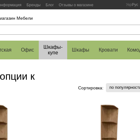
Укр
Рус
 информация
Бренды
Блог
Отзывы о магазине
-магазин Мебели
Шкафы-
тская
Офис
Шкафы
Кровати
Комо
купе
опции к
по популярност
Сортировка: