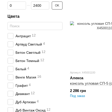
От Высота, мм
До Высота, мм
OK
Цвета
12
Антрацит
4
Артвуд Светлый
12
Бетон Светлый
12
Бетон Темный
4
Белый
Артикул: X45001100
16
Венге Магия
Алекса
консоль угловая СП-5 (
4
Графит
2 286 грн
12
Диамант
Под заказ
4
Дуб Артизан
12
Дуб Винтаж Оксид