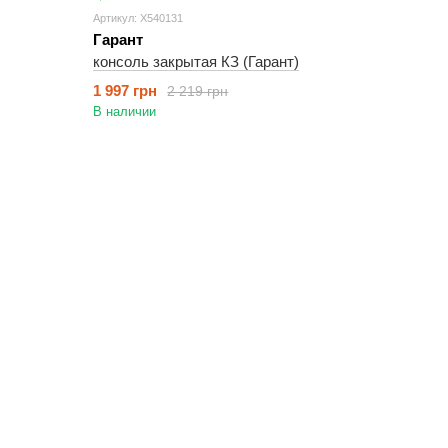
Артикул: X540131
Гарант
консоль закрытая КЗ (Гарант)
1 997 грн
2 219 грн
В наличии