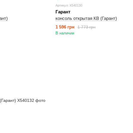
Артикул: X540130
Гарант
ант)
консоль открытая КВ (Гарант)
1 596 грн
1 773 грн
В наличии