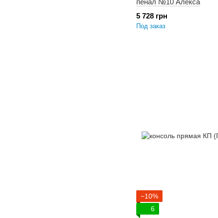
пенал №10 Алекса
5 728 грн
Под заказ
−10%
6