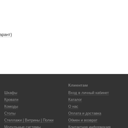
арант)
Клиентам
Шкафы
Вход в личный кабинет
Кровати
Каталог
Комоды
О нас
Столы
Оплата и доставка
Стеллажи | Витрины | Полки
Обмен и возврат
Модульные системы
Контактная информация