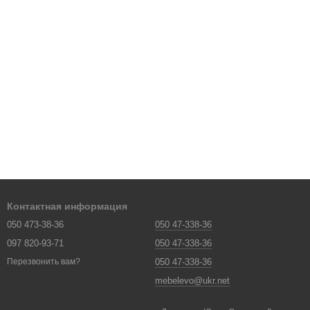
Контактная информация
050 473-38-36
050 47-338-36
097 820-93-71
050 47-338-36
050 47-338-36
Перезвонить вам?
mebelevo@ukr.net