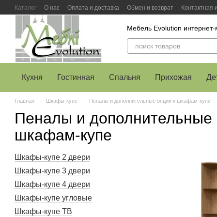
Перейти к основному контенту
Каталог
О нас
Оплата и доставка
Обмен и возврат
Контактная
Мебель Evolution интернет
Кухня
Гостинная
Спальня
Прихожая
Де
Главная
Шкафы-купе
Пеналы и дополнительные опции к шкафам-купе
Пеналы и дополнительные 
шкафам-купе
Шкафы-купе 2 двери
Шкафы-купе 3 двери
Шкафы-купе 4 двери
Шкафы-купе угловые
Шкафы-купе ТВ