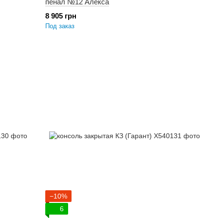
пенал №12 Алекса
8 905 грн
Под заказ
−10%
6