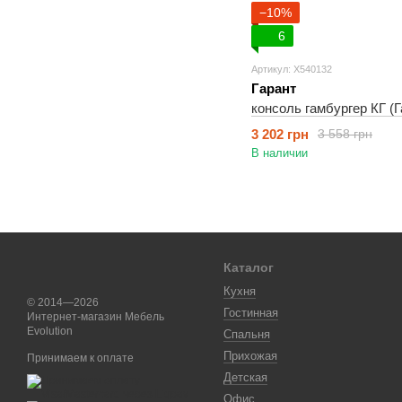
−10%
6
Артикул: X540132
Гарант
консоль гамбургер КГ (Г
3 202 грн
3 558 грн
В наличии
Каталог
Кухня
© 2014—2026
Гостинная
Интернет-магазин Мебель
Evolution
Спальня
Прихожая
Принимаем к оплате
Детская
Офис