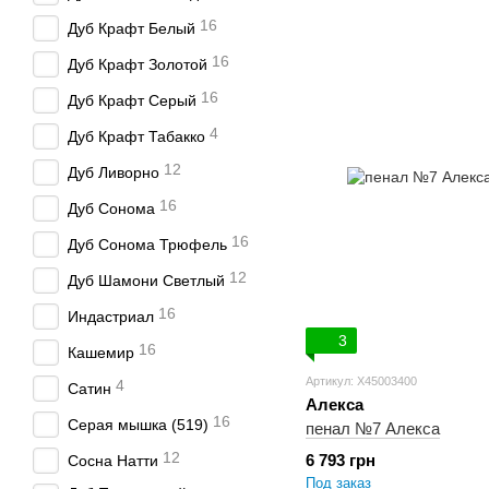
16
Дуб Крафт Белый
16
Дуб Крафт Золотой
16
Дуб Крафт Серый
4
Дуб Крафт Табакко
12
Дуб Ливорно
16
Дуб Сонома
16
Дуб Сонома Трюфель
12
Дуб Шамони Светлый
16
Индастриал
3
16
Кашемир
Артикул: X45003400
4
Сатин
Алекса
16
Серая мышка (519)
пенал №7 Алекса
12
6 793 грн
Сосна Натти
Под заказ