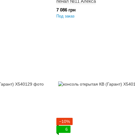
пенал №11 Алекса
7 086 грн
Под заказ
−10%
6