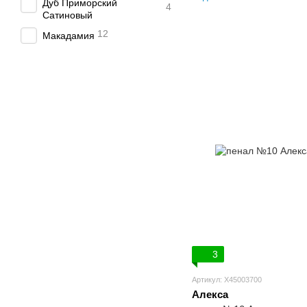
Дуб Приморский
4
Сатиновый
12
Макадамия
3
Артикул: X45003700
Алекса