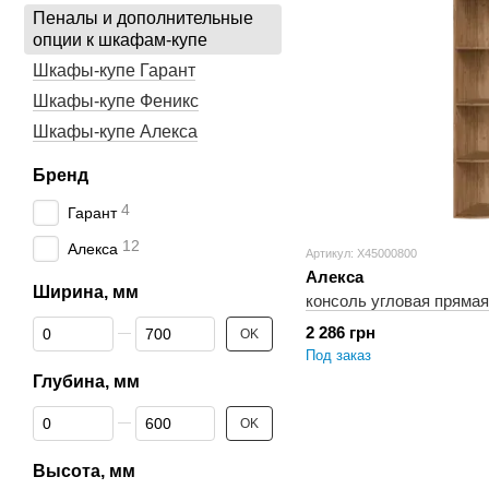
Пеналы и дополнительные
опции к шкафам-купе
Шкафы-купе Гарант
Шкафы-купе Феникс
Шкафы-купе Алекса
Бренд
4
Гарант
12
Алекса
Артикул: X45000800
Алекса
Ширина, мм
консоль угловая пряма
От Ширина, мм
До Ширина, мм
2 286 грн
OK
Под заказ
Глубина, мм
От Глубина, мм
До Глубина, мм
OK
Высота, мм