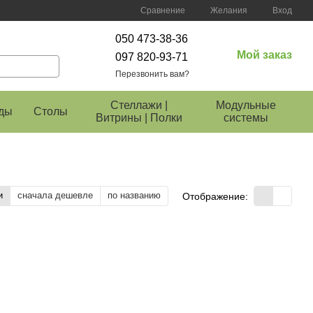
Сравнение
Желания
Вход
050 473-38-36
Мой заказ
097 820-93-71
Перезвонить вам?
Стеллажи |
Модульные
ды
Столы
Витрины | Полки
системы
и
сначала дешевле
по названию
Отображение: