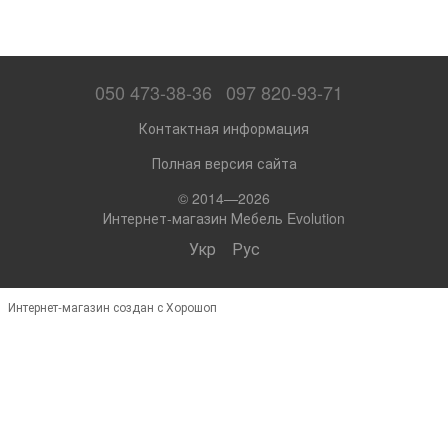
050 473-38-36
097 820-93-71
Контактная информация
Полная версия сайта
© 2014—2026
Интернет-магазин Мебель Evolution
Укр
Рус
Интернет-магазин создан с Хорошоп