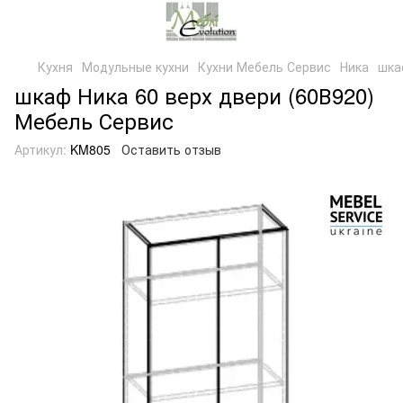
Кухня
Модульные кухни
Кухни Мебель Сервис
Ника
шка
шкаф Ника 60 верх двери (60В920)
Мебель Сервис
Артикул:
KM805
Оставить отзыв