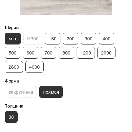
Ширина
м.п.
R300
150
200
300
400
500
600
700
800
1200
2000
2600
4000
Форма
закруглена
прямая
Толщина
38