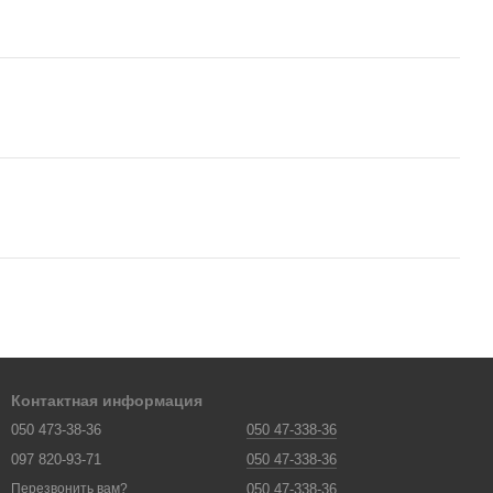
Контактная информация
050 473-38-36
050 47-338-36
097 820-93-71
050 47-338-36
050 47-338-36
Перезвонить вам?