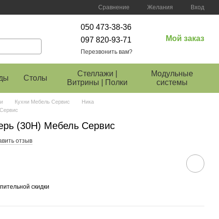
Сравнение
Желания
Вход
050 473-38-36
Мой заказ
097 820-93-71
Перезвонить вам?
Стеллажи |
Модульные
ды
Столы
Витрины | Полки
системы
и
Кухни Мебель Сервис
Ника
 Сервис
верь (30Н) Мебель Сервис
авить отзыв
пительной скидки