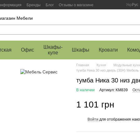
Укр
Рус
 информация
Бренды
Блог
Отзывы о магазине
-магазин Мебели
Шкафы-
тская
Офис
Шкафы
Кровати
Комо
купе
Главная
Кухня
Модульные кухн
тумба Ника 30 низ дверь (30Н) Мебель
тумба Ника 30 низ д
В наличии
Артикул: KM839
Ост
1 101 грн
Войти
для отображения нако
%