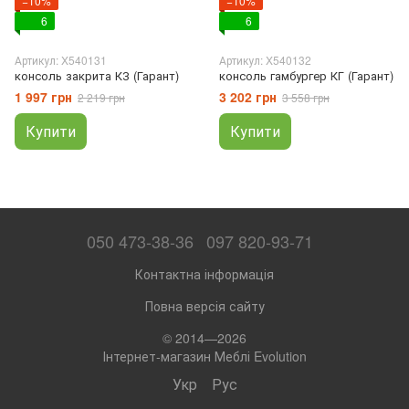
−10%
−10%
6
6
Артикул: X540131
Артикул: X540132
консоль закрита КЗ (Гарант)
консоль гамбургер КГ (Гарант)
1 997 грн
3 202 грн
2 219 грн
3 558 грн
Купити
Купити
050 473-38-36
097 820-93-71
Контактна інформація
Повна версія сайту
© 2014—2026
Інтернет-магазин Меблі Evolution
Укр
Рус