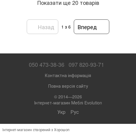
Показати ще 20 товарів
Назад
Вперед
1
з 6
050 473-38-36
097 820-93-71
Контактна інформація
Повна версія сайту
© 2014—2026
Інтернет-магазин Меблі Evolution
Укр
Рус
Інтернет-магазин створений з Хорошоп