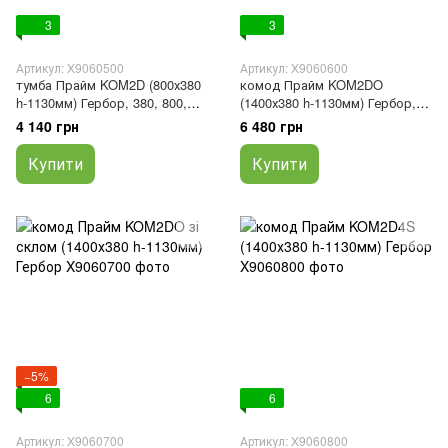
3
3
Артикул: X9060500
Артикул: X9060600
тумба Прайм KOM2D (800х380
комод Прайм KOM2DO
h-1130мм) Гербор, 380, 800,
(1400х380 h-1130мм) Гербор,
380
380, 1400, 380
4 140 грн
6 480 грн
Купити
Купити
−5%
6
6
Артикул: X9060700
Артикул: X9060800