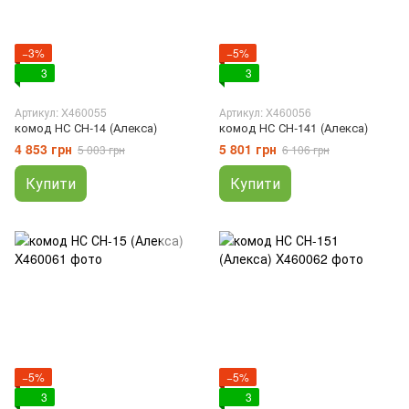
−3%
−5%
3
3
Артикул: X460055
Артикул: X460056
комод НС СН-14 (Алекса)
комод НС СН-141 (Алекса)
4 853 грн
5 801 грн
5 003 грн
6 106 грн
Купити
Купити
−5%
−5%
3
3