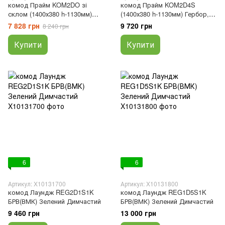
комод Прайм KOM2DO зі
комод Прайм KOM2D4S
склом (1400х380 h-1130мм)
(1400х380 h-1130мм) Гербор,
Гербор, 380, 1400, 380
380, 1400, 380
7 828 грн
9 720 грн
8 240 грн
Купити
Купити
6
6
Артикул: X10131700
Артикул: X10131800
комод Лаундж REG2D1S1K
комод Лаундж REG1D5S1K
БРВ(ВМК) Зелений Димчастий
БРВ(ВМК) Зелений Димчастий
9 460 грн
13 000 грн