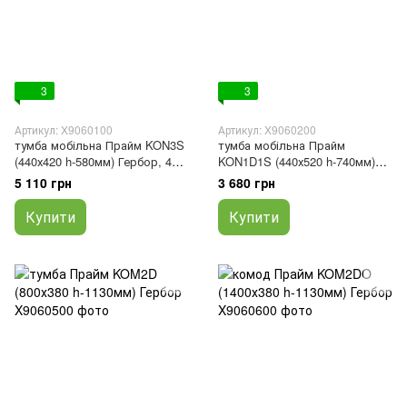
3
3
Артикул: X9060100
Артикул: X9060200
тумба мобільна Прайм KON3S
тумба мобільна Прайм
(440х420 h-580мм) Гербор, 420,
KON1D1S (440х520 h-740мм)
440, 420
Гербор, 520, 440, 520
5 110 грн
3 680 грн
Купити
Купити