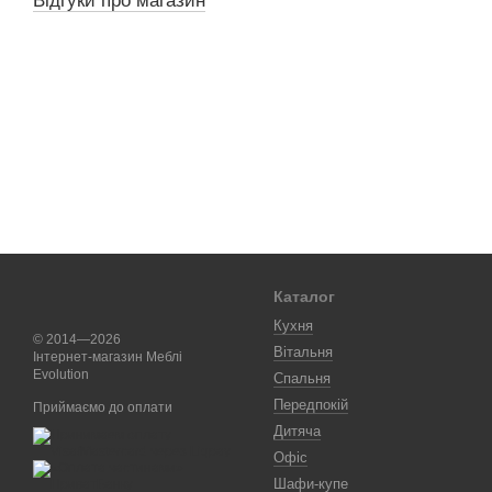
Відгуки про магазин
Каталог
Кухня
© 2014—2026
Вітальня
Інтернет-магазин Меблі
Evolution
Спальня
Передпокій
Приймаємо до оплати
Дитяча
Офіс
Шафи-купе