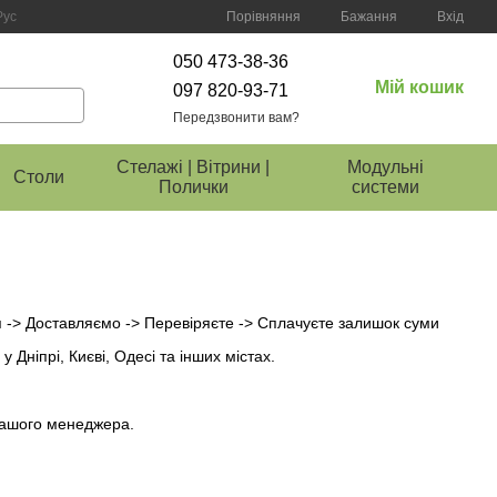
Порівняння
Рус
Бажання
Вхід
050 473-38-36
Мій кошик
097 820-93-71
Передзвонити вам?
Стелажі | Вітрини |
Модульні
Столи
Полички
системи
 -> Доставляємо -> Перевіряєте -> Сплачуєте залишок суми
 Дніпрі, Києві, Одесі та інших містах.
 нашого менеджера.