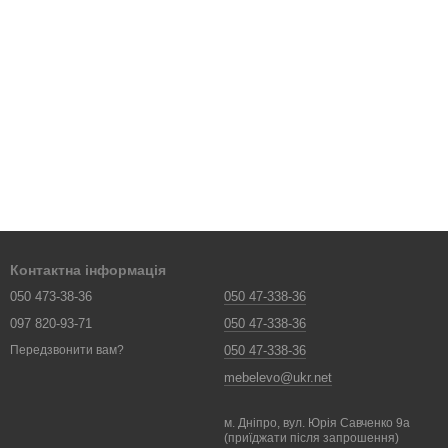
Контактна інформація
050 473-38-36
050 47-338-36
097 820-93-71
050 47-338-36
050 47-338-36
Передзвонити вам?
mebelevo@ukr.net
м. Дніпро, вул. Юрія Савченко 9а
(приїджати після запрошення)