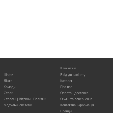
Клієнтам
Шафи
Вхід до кабінету
Ліжка
Каталог
Комоди
Про нас
Столи
Оплата і доставка
Стелажі | Вітрини | Полички
Обмін та повернення
Модульні системи
Контактна інформація
Бренди