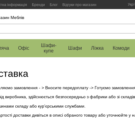
Укр
ктна інформація
Бренди
Блог
Відгуки про магазин
газин Меблів
Шафи-
тяча
Офіс
Шафи
Ліжка
Комоди
купе
ставка
ляємо замовлення - > Вносите передоплату -> Готуємо замовлення
ід виробника, здійснюється безпосередньо з фабрики або зі складів у
шинами складу або кур'єрськими службами.
тості доставки дивіться в описі обраного товару або уточнюйте у