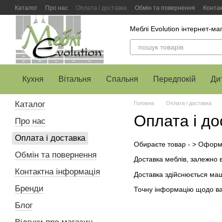
Перейти до основного контенту
Каталог
Про нас
Оплата і доставка
Обмін та повернення
Конта
Меблі Evolution інтернет-ма
Кухня
Вітальня
Спальня
Передпокій
Ди
Каталог
Головна
Оплата і доставка
Оплата і до
Про нас
Оплата і доставка
Обираєте товар - > Оформ
Обмін та повернення
Доставка меблів, залежно в
Контактна інформація
Доставка здійснюється ма
Бренди
Точну інформацію щодо вар
Блог