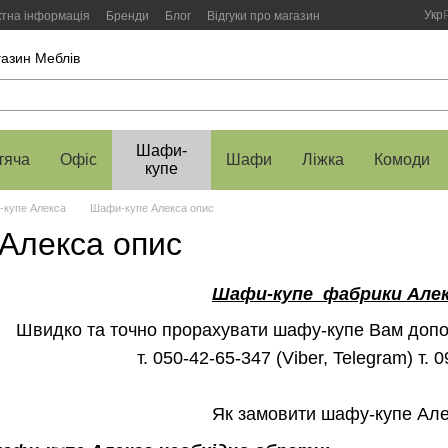
Укр
ктна інформація
Бренди
Блог
Відгуки про магазин
газин Меблів
Шафи-
тяча
Офіс
Шафи
Ліжка
Комоди
купе
купе Алекса
Шафи-купе Алекса опис
Алекса опис
Шафи-купе фабрики Алек
Швидко та точно прорахувати шафу-купе Вам допо
т. 050-42-65-347 (Viber, Telegram) т. 
Як замовити шафу-купе Ал