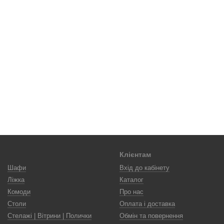
Клієнтам
Шафи
Вхід до кабінету
Ліжка
Каталог
Комоди
Про нас
Столи
Оплата і доставка
Стелажі | Вітрини | Полички
Обмін та повернення