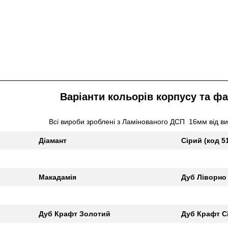
Варіанти кольорів корпусу та ф
Всі вироби зроблені з Ламінованого ДСП 16мм від в
Діамант
Сірий (код 5
Макадамія
Дуб Ліворно
Дуб Крафт Золотий
Дуб Крафт С