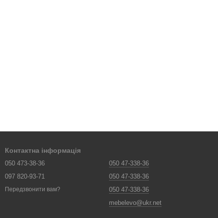
Контактна інформація
050 473-38-36
050 47-338-36
097 820-93-71
050 47-338-36
050 47-338-36
Передзвонити вам?
mebelevo@ukr.net