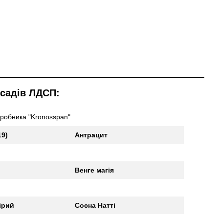
асадів ЛДСП:
иробника "Kronosspan"
19)
Антрацит
Венге магія
ірий
Сосна Натті