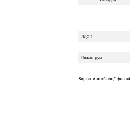
ЛДСП
Піскострум
Варіанти комбінації фасаді