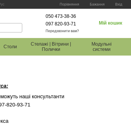
Порівняння
Рус
Бажання
Вхід
050 473-38-36
Мій кошик
097 820-93-71
Передзвонити вам?
Стелажі | Вітрини |
Модульні
Столи
Полички
системи
са:
можуть наші консультанти
097-820-93-71
екса