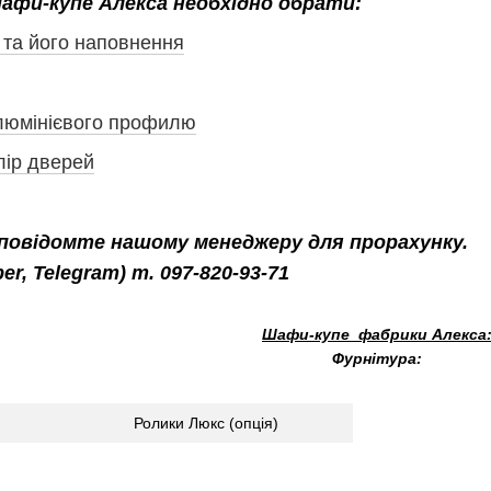
афи-купе Алекса необхідно обрати:
 та його наповнення
алюмінієвого профилю
лір дверей
повідомте нашому менеджеру для прорахунку.
ber, Telegram) т. 097-820-93-71
Шафи-купе фабрики Алекса
Фурнітура:
Ролики Люкс (опція)