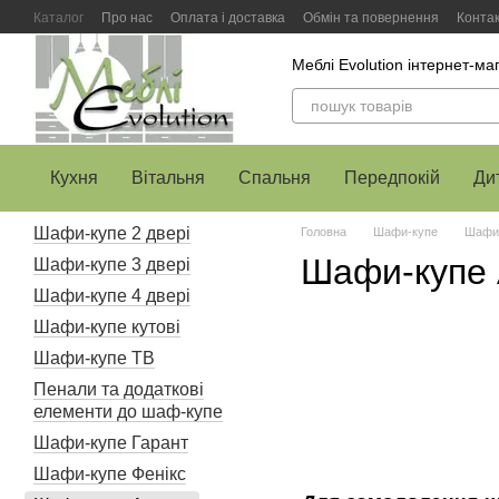
Перейти до основного контенту
Каталог
Про нас
Оплата і доставка
Обмін та повернення
Конта
Меблі Evolution інтернет-ма
Кухня
Вітальня
Спальня
Передпокій
Ди
Шафи-купе 2 двері
Головна
Шафи-купе
Шафи-
Шафи-купе 
Шафи-купе 3 двері
Шафи-купе 4 двері
Шафи-купе кутові
Шафи-купе ТВ
Пенали та додаткові
елементи до шаф-купе
Шафи-купе Гарант
Шафи-купе Фенікс