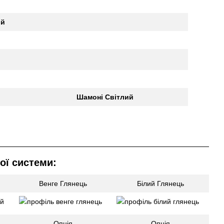
ий
Шамоні Світлий
ої системи:
Венге Глянець
Білий Глянець
Опція
Опція