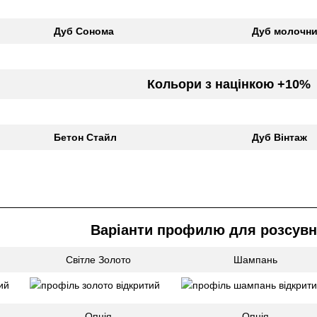
Дуб Сонома
Дуб молочн
Кольори з націнкою +10%
Бетон Стайл
Дуб Вінтаж
Варіанти профилю для розсувн
Світле Золото
Шампань
Опція
Опція