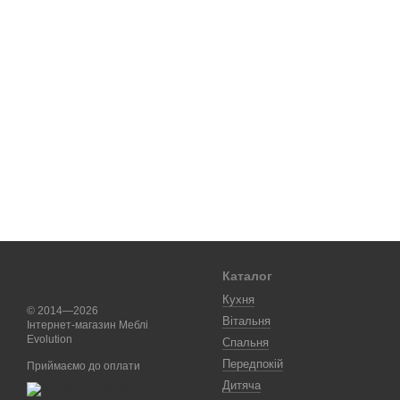
Каталог
Кухня
© 2014—2026
Вітальня
Інтернет-магазин Меблі
Evolution
Спальня
Передпокій
Приймаємо до оплати
Дитяча