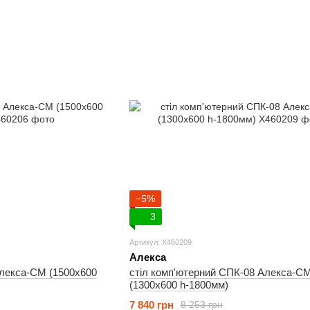
−5%
3
Артикул: X460209
Алекса
Алекса-СМ (1500х600
стіл комп'ютерний СПК-08 Алекса-С
(1300х600 h-1800мм)
7 840 грн
8 253 грн