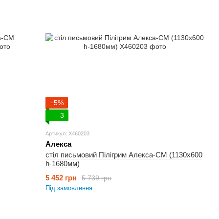
−5%
3
Артикул: X460203
Алекса
стіл письмовий Пілігрим Алекса-СМ (1130х600
h-1680мм)
5 452 грн
5 739 грн
Під замовлення