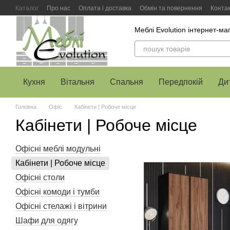
Перейти до основного контенту
Каталог
Про нас
Оплата і доставка
Обмін та повернення
Конта
Меблі Evolution інтернет-ма
Кухня
Вітальня
Спальня
Передпокій
Ди
Головна
Офіс
Кабінети | Робоче місце
Кабінети | Робоче місце
Офісні меблі модульні
Кабінети | Робоче місце
Офісні столи
Офісні комоди і тумби
Офісні стелажі і вітрини
Шафи для одягу