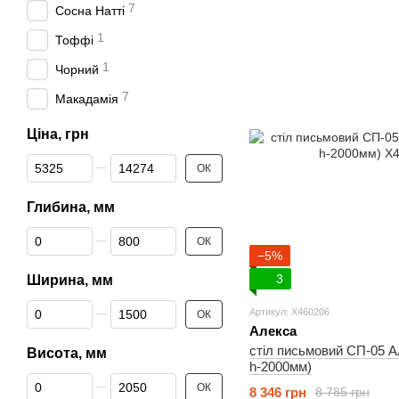
7
Сосна Натті
1
Тоффі
1
Чорний
7
Макадамія
Ціна, грн
Від Ціна, грн
До Ціна, грн
ОК
Глибина, мм
Від Глибина, мм
До Глибина, мм
ОК
−5%
3
Ширина, мм
Від Ширина, мм
До Ширина, мм
Артикул: X460206
ОК
Алекса
стіл письмовий СП-05 
Висота, мм
h-2000мм)
Від Висота, мм
До Висота, мм
ОК
8 346 грн
8 785 грн