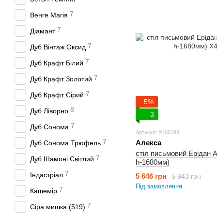
7
Венге Магія
7
Діамант
7
Дуб Вінтаж Оксид
7
Дуб Крафт Білий
7
Дуб Крафт Золотий
7
Дуб Крафт Сірий
−5%
8
Дуб Ліворно
3
7
Дуб Сонома
Артикул: X460198
7
Алекса
Дуб Сонома Трюфель
стіл письмовий Ерідан 
7
Дуб Шамоні Світлий
h-1680мм)
7
Індастріал
5 646 грн
5 943 грн
Під замовлення
7
Кашемір
7
Сіра мишка (519)