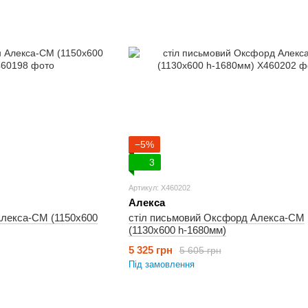
−5%
3
Артикул: X460202
Алекса
Алекса-СМ (1150х600
стіл письмовий Оксфорд Алекса-СМ
(1130х600 h-1680мм)
5 325 грн
5 605 грн
Під замовлення