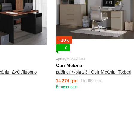
−10%
6
Артикул: X5126600
Світ Меблів
еблів, Дуб Ліворно
кабінет Фріда 3п Світ Меблів, Тоффі
14 274 грн
15 860 грн
В наявності