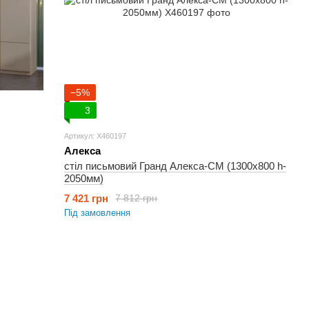
−5%
3
Артикул: X460197
Алекса
стіл письмовий Гранд Алекса-СМ (1300х800 h-
2050мм)
7 421 грн
7 812 грн
Під замовлення