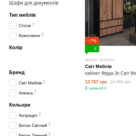
Шафи для документів
Тип меблів
7
Столи
2
Комплекти
−7%
Колір
6
Артикул: X5125000
Світ Меблів
Бренд
кабінет Фріда 3п Світ М
13 757 грн
14 792 грн
2
Світ Меблів
В наявності
7
Алекса
Кольори
7
Антрацит
7
Бетон Світлий
7
Бетон Темний