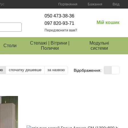
Порівняння
Рус
Бажання
Вхід
050 473-38-36
Мій кошик
097 820-93-71
Передзвонити вам?
Стелажі | Вітрини |
Модульні
Столи
Полички
системи
тю
спочатку дешевше
за назвою
Відображення: