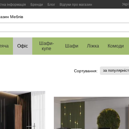
Укр
ктна інформація
Бренди
Блог
Відгуки про магазин
газин Меблів
Шафи-
тяча
Офіс
Шафи
Ліжка
Комоди
купе
за популярніс
Сортування: