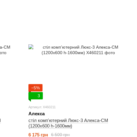
−5%
3
Артикул: X460211
Алекса
М
стіл комп'ютерний Люкс-3 Алекса-СМ
(1200х600 h-1600мм)
6 175 грн
6 500 грн