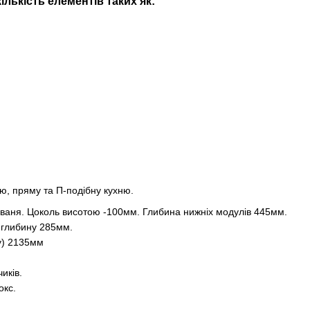
лькість елементів таких як:
ю, пряму та П-подібну кухню.
ваня. Цоколь висотою -100мм. Глибина нижніх модулів 445мм.
 глибину 285мм.
лу) 2135мм
иків.
окс.