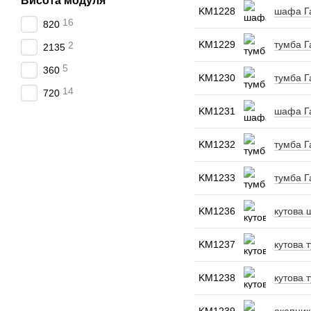
Висота модуля
KM1228
шафа Га
16
820
KM1229
тумба Г
2
2135
5
360
KM1230
тумба Г
14
720
KM1231
шафа Га
KM1232
тумба Г
KM1233
тумба Г
KM1236
кутова 
KM1237
кутова 
KM1238
кутова 