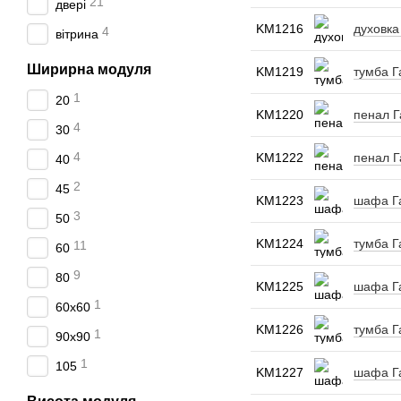
21
двері
KM1216
духовка
4
вітрина
Ширирна модуля
KM1219
тумба Г
1
20
KM1220
пенал Г
4
30
4
KM1222
пенал Г
40
2
45
KM1223
шафа Га
3
50
KM1224
тумба Г
11
60
9
80
KM1225
шафа Га
1
60х60
KM1226
тумба Г
1
90х90
1
105
KM1227
шафа Га