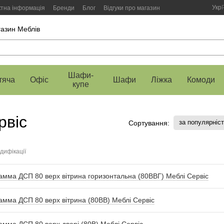
Укр
ктна інформація
Бренди
Блог
Відгуки про магазин
газин Меблів
Шафи-
тяча
Офіс
Шафи
Ліжка
Комоди
купе
рвіс
за популярніс
Сортування:
дифікації
мма ДСП 80 верх вітрина горизонтальна (80ВВГ) Меблі Сервіс
мма ДСП 80 верх вітрина (80ВВ) Меблі Сервіс