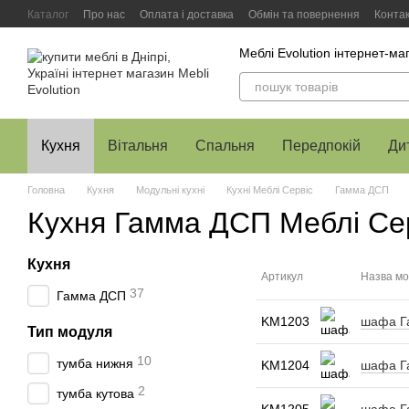
Перейти до основного контенту
Каталог
Про нас
Оплата і доставка
Обмін та повернення
Конта
Меблі Evolution інтернет-ма
Кухня
Вітальня
Спальня
Передпокій
Ди
Головна
Кухня
Модульні кухні
Кухні Меблі Сервіс
Гамма ДСП
Кухня Гамма ДСП Меблі Се
Кухня
Артикул
Назва мо
37
Гамма ДСП
KM1203
шафа Га
Тип модуля
10
тумба нижня
KM1204
шафа Га
2
тумба кутова