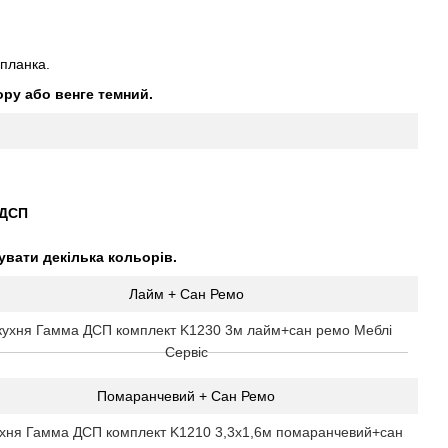
 планка.
ору або венге темний.
 ДСП
вати декілька кольорів.
Лайм + Сан Ремо
Помаранчевий + Сан Ремо