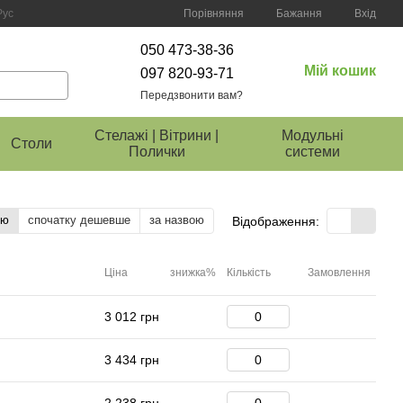
Порівняння
Рус
Бажання
Вхід
050 473-38-36
Мій кошик
097 820-93-71
Передзвонити вам?
Стелажі | Вітрини |
Модульні
Столи
Полички
системи
тю
спочатку дешевше
за назвою
Відображення:
Ціна
знижка%
Кількість
Замовлення
3 012 грн
3 434 грн