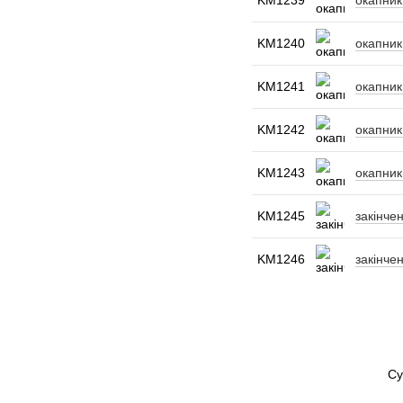
KM1239
окапник
KM1240
окапник
KM1241
окапник
KM1242
окапник
KM1243
окапник
KM1245
закінче
KM1246
закінче
Су