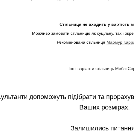
Стільниця не входить у вартість м
Можливо замовити стільницю як суцільну, так і окр
Рекоменована стільниця
Мармур Карр
Інші варіанти стільниць Меблі Се
сультанти допоможуть підібрати та прораху
Ваших розмірах.
Залишились питанн