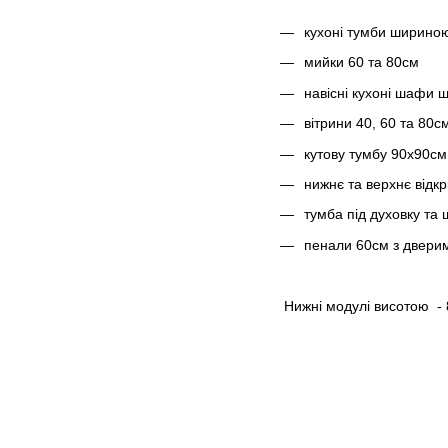
кухоні тумби шириною 
мийки 60 та 80см
навісні кухоні шафи 
вітрини 40, 60 та 80
кутову тумбу 90х90см
нижнє та верхнє відкр
тумба під духовку та
пенали 60см з двери
Нижні модулі висотою -