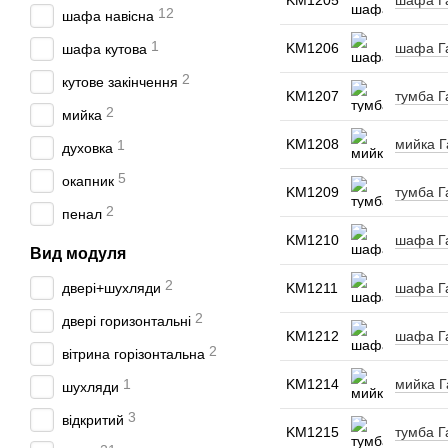
KM1205
шафа Га
12
шафа навісна
1
KM1206
шафа Га
шафа кутова
2
кутове закінчення
KM1207
тумба Г
2
мийка
KM1208
мийка Г
1
духовка
5
окапник
KM1209
тумба Г
2
пенал
KM1210
шафа Га
Вид модуля
2
двері+шухляди
KM1211
шафа Га
2
двері горизонтальні
KM1212
шафа Га
2
вітрина горізонтальна
1
KM1214
мийка Г
шухляди
3
відкритий
KM1215
тумба Г