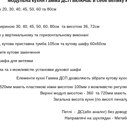
Модульна кухня Гамма ДСП включає в себе велику кі
20, 30, 40, 45, 50, 60 та 80см
шириною 30, 40, 45, 50, 60, 80см та висотою 36, 72см
см у вертикальному та горизонтальному виконані
, кутова приставна тумба 105см та кутову шафу 60х60см
ите кутове закінчення
 шафа для витяжки
ма та з можливістю установки духової шафи
Елементи кухні Гамма ДСП дозволяють зібрати кутову кухн
 820мм мають пластикові ніжки висотою 100мм з можливістю регулю
Верхні модулі висотою - 360 та 720мм мають
Загальна висота кухні (по висоті пена
Петлі - ДС(або аналог) без доводч
Направлячі на шухлядах - Метаб