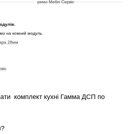
одулів.
емо на кожний модуль.
ара 28мм
рвіс
вати комплект кухні Гамма ДСП по
я?